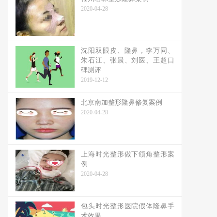
2020-04-28
沈阳双眼皮、隆鼻，李万同、
朱石江、张晨、刘医、王超口
碑测评
2019-12-12
北京南加整形隆鼻修复案例
2020-04-28
上海时光整形做下颌角整形案
例
2020-04-28
包头时光整形医院假体隆鼻手
术效果