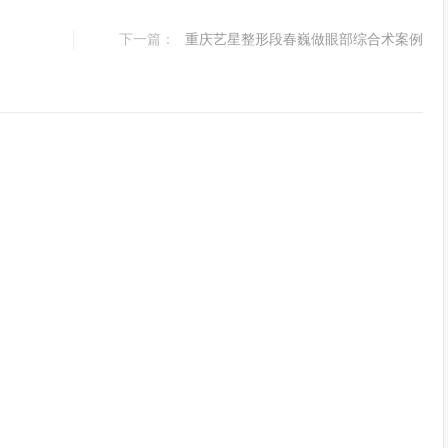
下一篇：
重庆艺星整形段春巍做眼部综合术案例