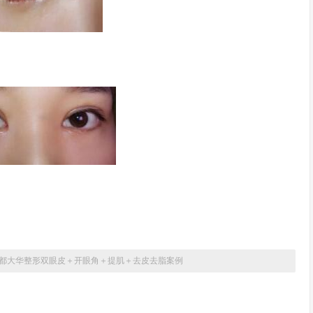
都大华整形双眼皮＋开眼角＋提肌＋去皮去脂案例