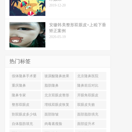
2019-12-20
安徽韩美整形双眼皮+上睑下垂
矫正案例
2020-05-19
热门标签
假体隆鼻手术要
玻尿酸隆鼻效果
北京隆鼻医院
多少钱
重庆隆鼻
脂肪隆鼻
隆鼻前后对比
隆鼻专家
北京双眼皮整形
开眼角双眼皮
整形双眼皮
埋线双眼皮恢复
双眼皮失败
割双眼皮多少钱
面部除皱
面部脂肪填充
自体脂肪填充
肉毒素瘦脸
面部提升术