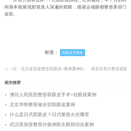
术后开始有点肿，7天回医院拆线，红肿减轻，半个月的时
间基本能展现那双迷人深邃的双眼，感谢运城丽都整形美容门
诊部。
标签：
双眼皮开眼角
上一篇：
北京壹加壹整形双眼皮+隆鼻案例
下一篇：
淮安苏美尔整形双眼
相关推荐
潍坊人民医院整形双眼皮手术+祛眼袋案例
北京华韩整形做全切双眼皮案例
什么是日式双眼皮？日式整形火在哪里
武汉壹加壹整形付俊俐医生眼部综合案例