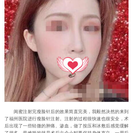
闺蜜注射完瘦脸针后的效果简直完美，我毅然决然的来到
了福州医院进行瘦脸针注射。注射的过程很快速也很安全，术
后出现了一些轻微的肿痛、渗血，做了按压和冰敷后感觉缓解