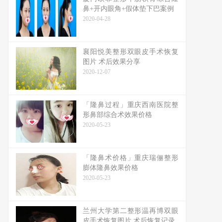
鼻+开内眼角+假体垫下巴案例
2020-04-28
襄阳悦美整形双眼皮手术恢复
图片 术后效果分享
2020-12-07
「隆鼻过程」重庆西南医院整
形鼻部综合术效果价格
2020-05-23
「隆鼻术价格」重庆瑞俪整形
膨体隆鼻效果价格
2020-05-23
兰州大学第二整形温再博双眼
皮手术恢复图片 术后恢复记录