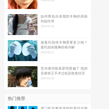
2024-03-28
如何降低自体脂肪丰胸的风险
和副作用
2024-03-26
做曼托假体丰胸需要多少钱？
曼托假体隆胸价格详解
2024-03-21
意外撞伤致鼻梁明显偏了 我的
歪鼻矫正手术过程及恢复经历
2024-03-20
热门推荐
厦门欧菲整形半肋软骨综合隆