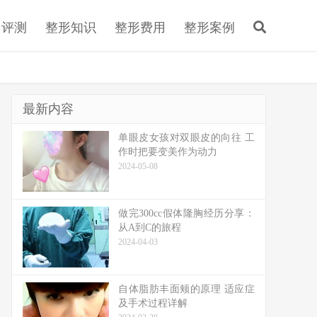
目评测
整形知识
整形费用
整形案例
最新内容
单眼皮女孩对双眼皮的向往 工
作时把要变美作为动力
2024-05-08
做完300cc假体隆胸经历分享：
从A到C的旅程
2024-04-03
自体脂肪丰面颊的原理 适应症
及手术过程详解