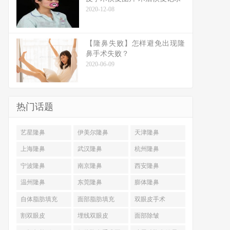
2020-12-08
【隆鼻失败】怎样避免出现隆
鼻手术失败？
2020-06-09
热门话题
艺星隆鼻
伊美尔隆鼻
天津隆鼻
上海隆鼻
武汉隆鼻
杭州隆鼻
宁波隆鼻
南京隆鼻
西安隆鼻
温州隆鼻
东莞隆鼻
膨体隆鼻
自体脂肪填充
面部脂肪填充
双眼皮手术
割双眼皮
埋线双眼皮
面部除皱