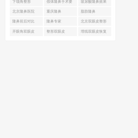
下颌角整形
假体隆鼻手术要
玻尿酸隆鼻效果
多少钱
北京隆鼻医院
重庆隆鼻
脂肪隆鼻
隆鼻前后对比
隆鼻专家
北京双眼皮整形
开眼角双眼皮
整形双眼皮
埋线双眼皮恢复