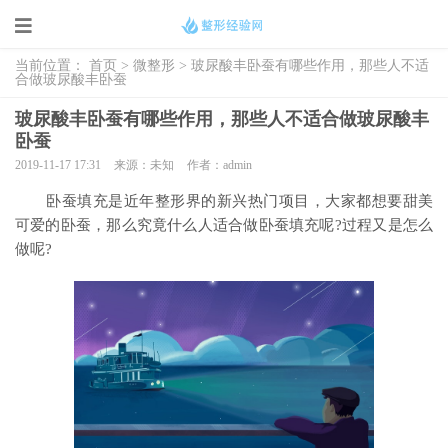
当前位置：
首页
>
微整形
> 玻尿酸丰卧蚕有哪些作用，那些人不适
合做玻尿酸丰卧蚕
玻尿酸丰卧蚕有哪些作用，那些人不适合做玻尿酸丰
卧蚕
2019-11-17 17:31
来源：未知
作者：admin
卧蚕填充是近年整形界的新兴热门项目，大家都想要甜美
可爱的卧蚕，那么究竟什么人适合做卧蚕填充呢?过程又是怎么
做呢?