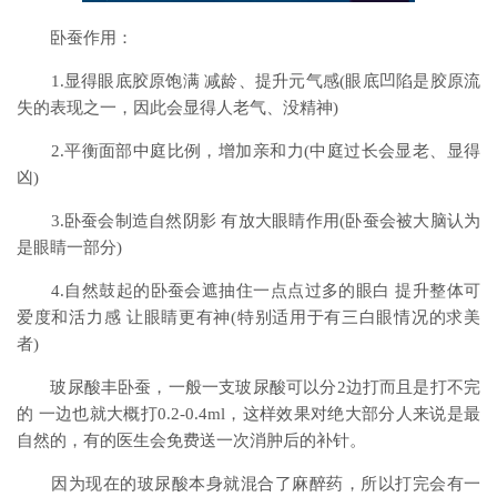
卧蚕作用：
1.显得眼底胶原饱满 减龄、提升元气感(眼底凹陷是胶原流
失的表现之一，因此会显得人老气、没精神)
2.平衡面部中庭比例，增加亲和力(中庭过长会显老、显得
凶)
3.卧蚕会制造自然阴影 有放大眼睛作用(卧蚕会被大脑认为
是眼睛一部分)
4.自然鼓起的卧蚕会遮抽住一点点过多的眼白 提升整体可
爱度和活力感 让眼睛更有神(特别适用于有三白眼情况的求美
者)
玻尿酸丰卧蚕，一般一支玻尿酸可以分2边打而且是打不完
的 一边也就大概打0.2-0.4ml，这样效果对绝大部分人来说是最
自然的，有的医生会免费送一次消肿后的补针。
因为现在的玻尿酸本身就混合了麻醉药，所以打完会有一