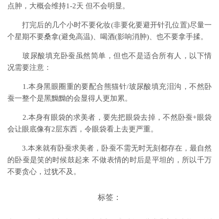
点肿，大概会维持1-2天 但不会明显。
打完后的几个小时不要化妆(非要化要避开针孔位置)尽量一
个星期不要桑拿(避免高温)、喝酒(影响消肿)、也不要拿手揉。
玻尿酸填充卧蚕虽然简单，但也不是适合所有人，以下情
况需要注意：
1.本身黑眼圈重的要配合熊猫针/玻尿酸填充泪沟，不然卧
蚕一整个是黑黝黝的会显得人更加累。
2.本身有眼袋的求美者，要先把眼袋去掉，不然卧蚕+眼袋
会让眼底像有2层东西，令眼袋看上去更严重。
3.本来就有卧蚕求美者，卧蚕不需无时无刻都存在，最自然
的卧蚕是笑的时候鼓起来 不做表情的时后是平坦的，所以千万
不要贪心，过犹不及。
标签：