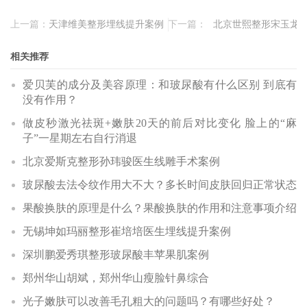
上一篇：
天津维美整形埋线提升案例
下一篇：
北京世熙整形宋玉龙
相关推荐
爱贝芙的成分及美容原理：和玻尿酸有什么区别 到底有
没有作用？
做皮秒激光祛斑+嫩肤20天的前后对比变化 脸上的“麻
子”一星期左右自行消退
北京爱斯克整形孙玮骏医生线雕手术案例
玻尿酸去法令纹作用大不大？多长时间皮肤回归正常状态
果酸换肤的原理是什么？果酸换肤的作用和注意事项介绍
无锡坤如玛丽整形崔培培医生埋线提升案例
深圳鹏爱秀琪整形玻尿酸丰苹果肌案例
郑州华山胡斌，郑州华山瘦脸针鼻综合
光子嫩肤可以改善毛孔粗大的问题吗？有哪些好处？