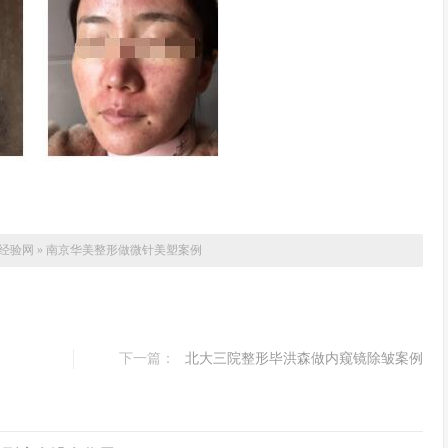
经验网
»
南京华美整形做微针美塑案例
下一篇：
北大三院整形毕洪森做内窥镜除皱案例