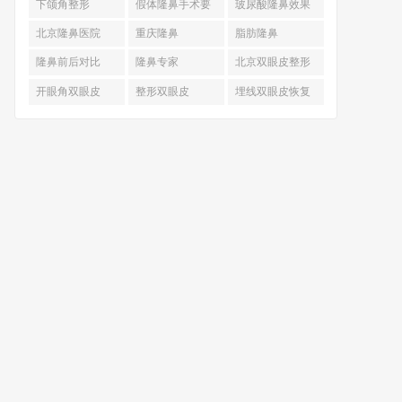
下颌角整形
假体隆鼻手术要
玻尿酸隆鼻效果
多少钱
北京隆鼻医院
重庆隆鼻
脂肪隆鼻
隆鼻前后对比
隆鼻专家
北京双眼皮整形
开眼角双眼皮
整形双眼皮
埋线双眼皮恢复