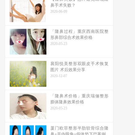
鼻手术失败？
2020-06-09
「隆鼻过程」重庆西南医院整
形鼻部综合术效果价格
2020-05-23
襄阳悦美整形双眼皮手术恢复
图片 术后效果分享
2020-12-07
「隆鼻术价格」重庆瑞俪整形
膨体隆鼻效果价格
2020-05-23
厦门欧菲整形半肋软骨综合隆
鼻+开内眼角+假体垫下巴案例