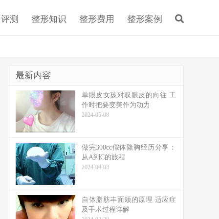
目评测
整形知识
整形费用
整形案例
最新内容
单眼皮女孩对双眼皮的向往 工
作时把要变美作为动力
2024-05-08
做完300cc假体隆胸经历分享：
从A到C的旅程
2024-04-03
自体脂肪丰面颊的原理 适应症
及手术过程详解