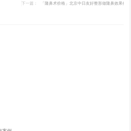
下一篇：
「隆鼻术价格」北京中日友好整形做隆鼻效果价格
充案例