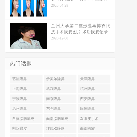
2020-04-28
兰州大学第二整形温再博双眼
皮手术恢复图片 术后恢复记录
2020-12-08
热门话题
艺星隆鼻
伊美尔隆鼻
天津隆鼻
上海隆鼻
武汉隆鼻
杭州隆鼻
宁波隆鼻
南京隆鼻
西安隆鼻
温州隆鼻
东莞隆鼻
膨体隆鼻
自体脂肪填充
面部脂肪填充
双眼皮手术
割双眼皮
埋线双眼皮
面部除皱