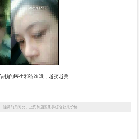
信赖的医生和咨询哦，越变越美…
「隆鼻前后对比」上海御颜整形鼻综合效果价格