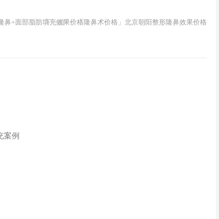
隆鼻+面部脂肪填充效果价格
下一篇：
「隆鼻术价格」北京朝阳整形隆鼻效果价格
充案例