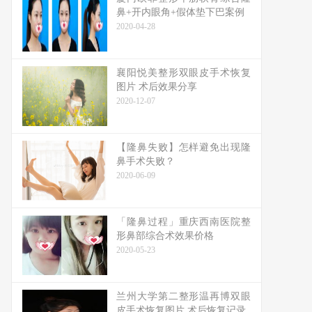
鼻+开内眼角+假体垫下巴案例
2020-04-28
襄阳悦美整形双眼皮手术恢复
图片 术后效果分享
2020-12-07
【隆鼻失败】怎样避免出现隆
鼻手术失败？
2020-06-09
「隆鼻过程」重庆西南医院整
形鼻部综合术效果价格
2020-05-23
兰州大学第二整形温再博双眼
皮手术恢复图片 术后恢复记录