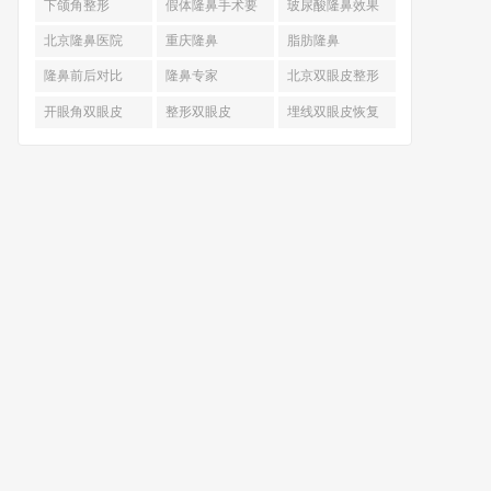
下颌角整形
假体隆鼻手术要
玻尿酸隆鼻效果
多少钱
北京隆鼻医院
重庆隆鼻
脂肪隆鼻
隆鼻前后对比
隆鼻专家
北京双眼皮整形
开眼角双眼皮
整形双眼皮
埋线双眼皮恢复