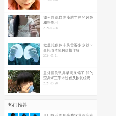
2024-03-28
如何降低自体脂肪丰胸的风险
和副作用
2024-03-26
做曼托假体丰胸需要多少钱？
曼托假体隆胸价格详解
2024-03-21
意外撞伤致鼻梁明显偏了 我的
歪鼻矫正手术过程及恢复经历
2024-03-20
热门推荐
厦门欧菲整形半肋软骨综合隆