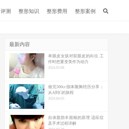
目评测
整形知识
整形费用
整形案例
最新内容
单眼皮女孩对双眼皮的向往 工
作时把要变美作为动力
2024-05-08
做完300cc假体隆胸经历分享：
从A到C的旅程
2024-04-03
自体脂肪丰面颊的原理 适应症
及手术过程详解