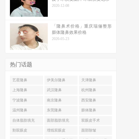
2020-12-08
「隆鼻术价格」重庆瑞俪整形
膨体隆鼻效果价格
2020-05-23
热门话题
艺星隆鼻
伊美尔隆鼻
天津隆鼻
上海隆鼻
武汉隆鼻
杭州隆鼻
宁波隆鼻
南京隆鼻
西安隆鼻
温州隆鼻
东莞隆鼻
膨体隆鼻
自体脂肪填充
面部脂肪填充
双眼皮手术
割双眼皮
埋线双眼皮
面部除皱