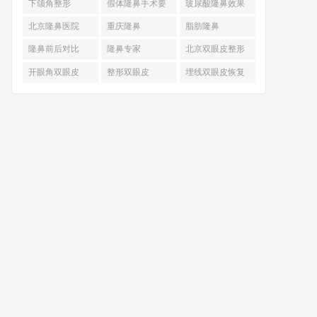
下颌角整形
假体隆鼻手术要
玻尿酸隆鼻效果
多少钱
北京隆鼻医院
重庆隆鼻
脂肪隆鼻
隆鼻前后对比
隆鼻专家
北京双眼皮整形
开眼角双眼皮
整形双眼皮
埋线双眼皮恢复