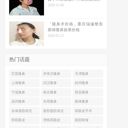
2020-12-08
「隆鼻术价格」重庆瑞俪整形
膨体隆鼻效果价格
2020-05-23
热门话题
艺星隆鼻
伊美尔隆鼻
天津隆鼻
上海隆鼻
武汉隆鼻
杭州隆鼻
宁波隆鼻
南京隆鼻
西安隆鼻
温州隆鼻
东莞隆鼻
膨体隆鼻
自体脂肪填充
面部脂肪填充
双眼皮手术
割双眼皮
埋线双眼皮
面部除皱