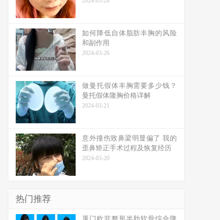
2024-03-28
如何降低自体脂肪丰胸的风险
和副作用
2024-03-26
做曼托假体丰胸需要多少钱？
曼托假体隆胸价格详解
2024-03-21
意外撞伤致鼻梁明显偏了 我的
歪鼻矫正手术过程及恢复经历
2024-03-20
热门推荐
厦门欧菲整形半肋软骨综合隆