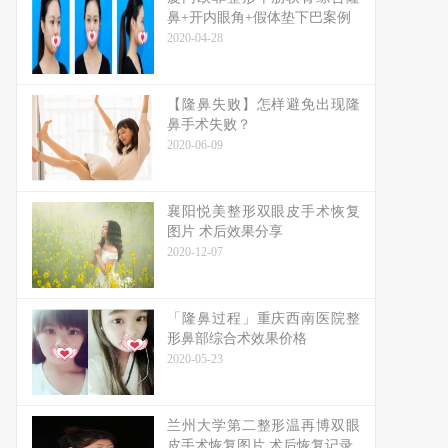
鼻+开内眼角+假体垫下巴案例
2020-04-28
【隆鼻失败】怎样避免出现隆
鼻手术失败？
2020-06-09
襄阳悦美整形双眼皮手术恢复
图片 术后效果分享
2020-12-07
「隆鼻过程」重庆西南医院整
形鼻部综合术效果价格
2020-05-23
兰州大学第二整形温再博双眼
皮手术恢复图片 术后恢复记录