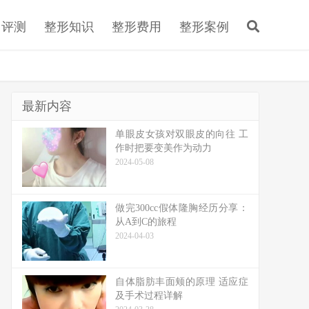
目评测
整形知识
整形费用
整形案例
最新内容
单眼皮女孩对双眼皮的向往 工
作时把要变美作为动力
2024-05-08
做完300cc假体隆胸经历分享：
从A到C的旅程
2024-04-03
自体脂肪丰面颊的原理 适应症
及手术过程详解